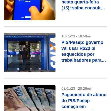
nesta quarta-feira
(15); saiba consultar
o valor
18/01/23 - 18:58min
PIS/Pasep: governo
vai usar R$23 bi
esquecidos por
trabalhadores para
recuperação fiscal
09/01/23 - 20:26min
Pagamento de abono
do PIS/Pasep
começa em