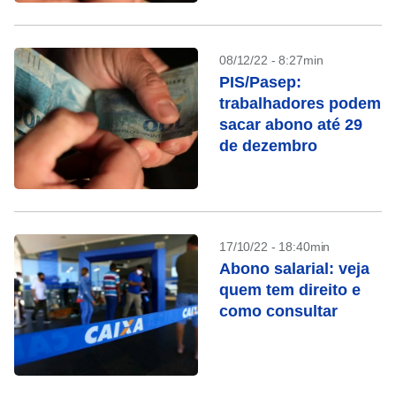
08/12/22 - 8:27min
PIS/Pasep:
trabalhadores podem
sacar abono até 29
de dezembro
17/10/22 - 18:40min
Abono salarial: veja
quem tem direito e
como consultar