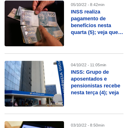
05/10/22 - 8:42min
INSS realiza
pagamento de
benefícios nesta
quarta (5); veja quem
recebe
04/10/22 - 11:05min
INSS: Grupo de
aposentados e
pensionistas recebe
nesta terça (4); veja
03/10/22 - 8:50min