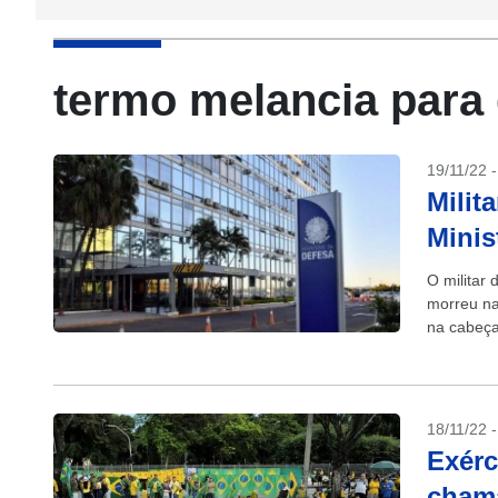
termo melancia para g
19/11/22 
Milit
Minis
O militar
morreu na
na cabeça
18/11/22 
Exérc
chama