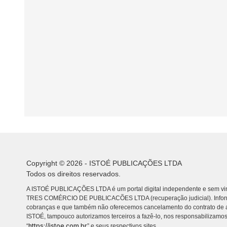
Copyright © 2026 - ISTOÉ PUBLICAÇÕES LTDA
Todos os direitos reservados.
A ISTOÉ PUBLICAÇÕES LTDA é um portal digital independente e sem vin
TRES COMÉRCIO DE PUBLICACÕES LTDA (recuperação judicial). Info
cobranças e que também não oferecemos cancelamento do contrato de a
ISTOÉ, tampouco autorizamos terceiros a fazê-lo, nos responsabilizamos
https://istoe.com.br
“
” e seus respectivos sites.