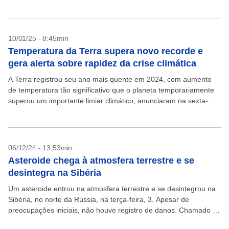
de 3,1% e, agora,...
10/01/25 - 8:45min
Temperatura da Terra supera novo recorde e
gera alerta sobre rapidez da crise climática
A Terra registrou seu ano mais quente em 2024, com aumento
de temperatura tão significativo que o planeta temporariamente
superou um importante limiar climático, anunciaram na sexta-
feira, 10, várias agências de monitoramento meteorológico. A...
06/12/24 - 13:53min
Asteroide chega à atmosfera terrestre e se
desintegra na Sibéria
Um asteroide entrou na atmosfera terrestre e se desintegrou na
Sibéria, no norte da Rússia, na terça-feira, 3. Apesar de
preocupações iniciais, não houve registro de danos. Chamado de
COWECP5, o objeto celeste foi...