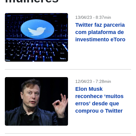
13/04/23 - 8:37min
Twitter faz parceria
com plataforma de
investimento eToro
12/04/23 - 7:28min
Elon Musk
reconhece ‘muitos
erros’ desde que
comprou o Twitter