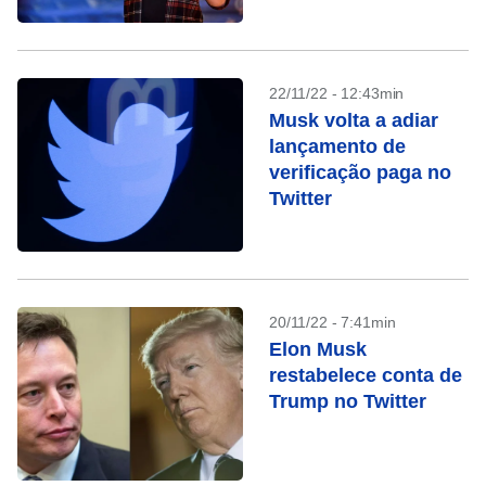
22/11/22 - 12:43min
Musk volta a adiar
lançamento de
verificação paga no
Twitter
20/11/22 - 7:41min
Elon Musk
restabelece conta de
Trump no Twitter