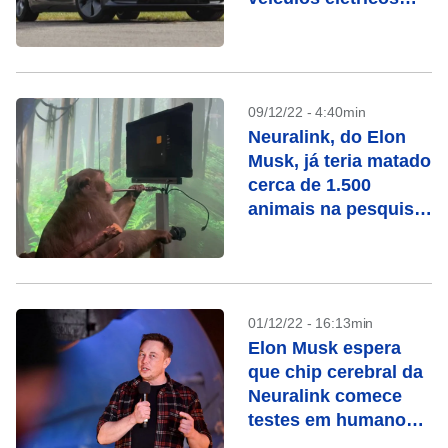
Modelo 3 e Modelo Y
09/12/22 - 4:40min
Neuralink, do Elon
Musk, já teria matado
cerca de 1.500
animais na pesquisa
do implante cerebral
01/12/22 - 16:13min
Elon Musk espera
que chip cerebral da
Neuralink comece
testes em humanos
em 6 meses