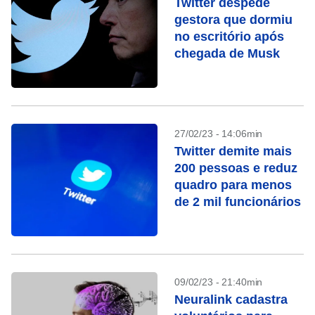
Twitter despede
gestora que dormiu
no escritório após
chegada de Musk
27/02/23 - 14:06min
Twitter demite mais
200 pessoas e reduz
quadro para menos
de 2 mil funcionários
09/02/23 - 21:40min
Neuralink cadastra