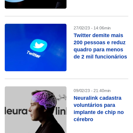
27/02/23 - 14:06min
Twitter demite mais
200 pessoas e reduz
quadro para menos
de 2 mil funcionários
09/02/23 - 21:40min
Neuralink cadastra
voluntários para
implante de chip no
cérebro