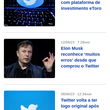
com plataforma de
investimento eToro
12/04/23 - 7:28min
Elon Musk
reconhece ‘muitos
erros’ desde que
comprou o Twitter
08/04/23 - 12:34min
Twitter volta a ter
logo original após