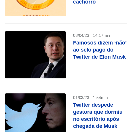
cachorro
03/04/23 - 14:17min
Famosos dizem ‘não’
ao selo pago do
Twitter de Elon Musk
01/03/23 - 1:54min
Twitter despede
gestora que dormiu
no escritório após
chegada de Musk