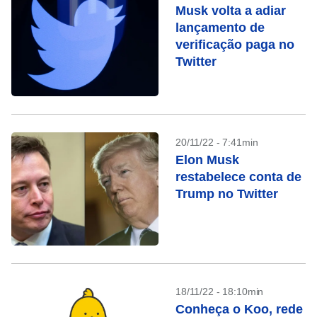
Musk volta a adiar
lançamento de
verificação paga no
Twitter
20/11/22 - 7:41min
Elon Musk
restabelece conta de
Trump no Twitter
18/11/22 - 18:10min
Conheça o Koo, rede