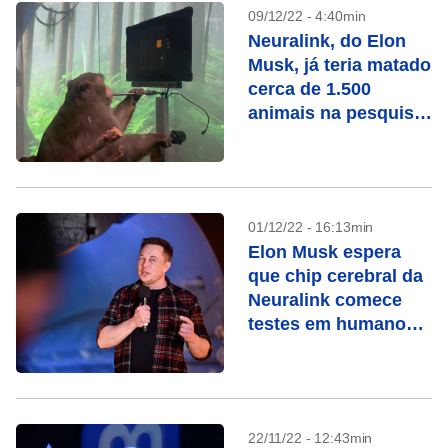
09/12/22 - 4:40min
Neuralink, do Elon
Musk, já teria matado
cerca de 1.500
animais na pesquisa
do implante cerebral
01/12/22 - 16:13min
Elon Musk espera
que chip cerebral da
Neuralink comece
testes em humanos
em 6 meses
22/11/22 - 12:43min