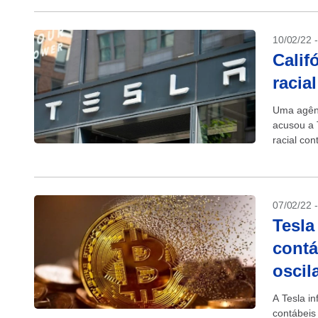
10/02/22 
Calif
racia
Uma agênc
acusou a 
racial co
Departame
07/02/22 
Tesla
contá
oscil
A Tesla in
contábeis