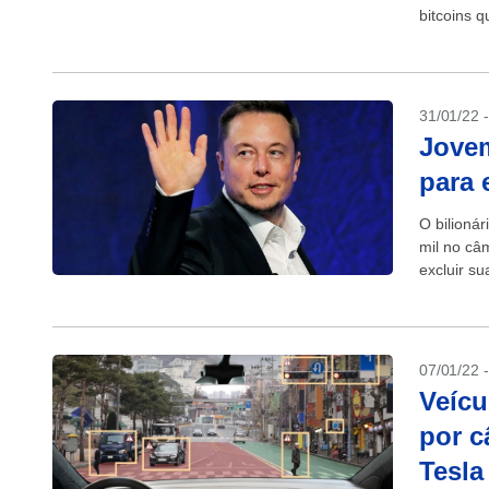
bitcoins 
protocolad
31/01/22 
Jovem
para 
O bilioná
mil no câ
excluir su
07/01/22 
Veíc
por c
Tesla