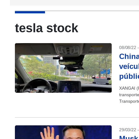
tesla stock
08/08/22 
China
veícu
públi
XANGAI (R
transport
Transport
o setor. O 
29/03/22 
Musk 