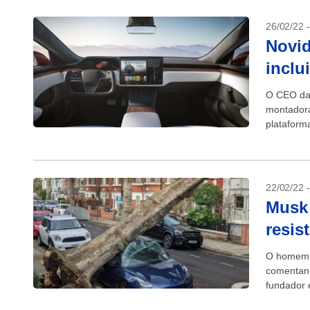
26/02/22 
Novid
inclu
O CEO da 
montadora
plataforma
Musk...
22/02/22 
Musk 
resis
O homem m
comentand
fundador 