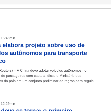
- 15:48min
 elabora projeto sobre uso de
los autônomos para transporte
co
euters) – A China deve adotar veículos autônomos no
e de passageiros com cautela, disse o Ministério dos
es do país em um conjunto preliminar de regras para regular
ministério...
- 12:29min
deve se tornar o primeiro