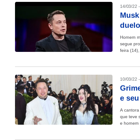
14/03/22 
Musk 
duelo
Homem ma
segue pro
feira (14)
Moura...
10/03/22 
Grime
e seu
A cantora 
que teve 
e homem m