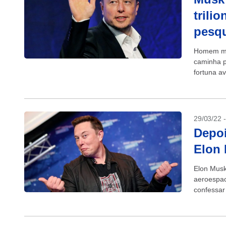
trili
pesq
Homem ma
caminha pa
fortuna a
29/03/22 
Depoi
Elon 
Elon Musk
aeroespac
confessar
afirmação f