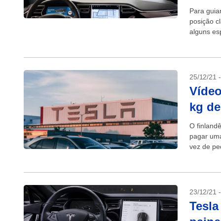
Para guia
posição c
alguns es
também ut
25/12/21 
Vídeo
kg de
O finland
pagar uma
vez de pe
23/12/21 
Tesla