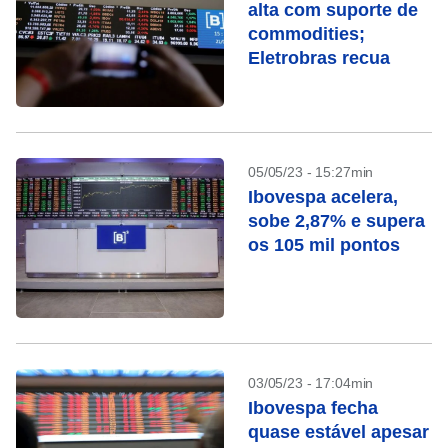
alta com suporte de
commodities;
Eletrobras recua
05/05/23 - 15:27min
Ibovespa acelera,
sobe 2,87% e supera
os 105 mil pontos
03/05/23 - 17:04min
Ibovespa fecha
quase estável apesar