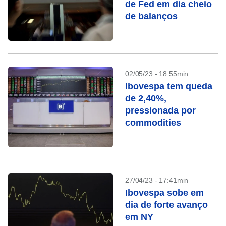
de Fed em dia cheio
de balanços
02/05/23 - 18:55min
Ibovespa tem queda
de 2,40%,
pressionada por
commodities
27/04/23 - 17:41min
Ibovespa sobe em
dia de forte avanço
em NY