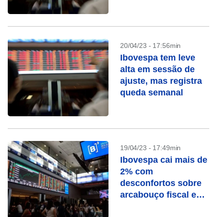
dos EUA
20/04/23 - 17:56min
Ibovespa tem leve
alta em sessão de
ajuste, mas registra
queda semanal
19/04/23 - 17:49min
Ibovespa cai mais de
2% com
desconfortos sobre
arcabouço fiscal e
queda de Vale