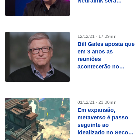
Neuralink será
superior
12/12/21 - 17:09min
Bill Gates aposta que
em 3 anos as
reuniões
acontecerão no
Metaverso
01/12/21 - 23:00min
Em expansão,
metaverso é passo
seguinte ao
idealizado no Second