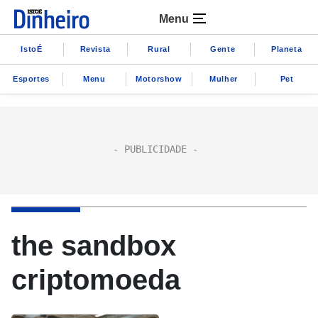
Menu
IstoÉ
Revista
Rural
Gente
Planeta
Esportes
Menu
Motorshow
Mulher
Pet
the sandbox
criptomoeda