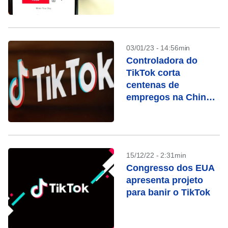
03/01/23 - 14:56min
Controladora do
TikTok corta
centenas de
empregos na China,
diz jornal
15/12/22 - 2:31min
Congresso dos EUA
apresenta projeto
para banir o TikTok