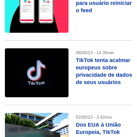
para usuário reiniciar
o feed
08/03/23 - 14:30min
TikTok tenta acalmar
europeus sobre
privacidade de dados
de seus usuários
02/03/23 - 3:42min
Dos EUA à União
Europeia, TikTok