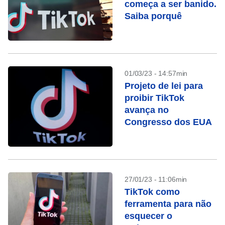
começa a ser banido.
Saiba porquê
01/03/23 - 14:57min
Projeto de lei para
proibir TikTok
avança no
Congresso dos EUA
27/01/23 - 11:06min
TikTok como
ferramenta para não
esquecer o