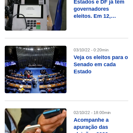
Estados e DF já têm
governadores
eleitos. Em 12,
haverá segundo
turno. Veja a lista
03/10/22 - 0:20min
Veja os eleitos para o
Senado em cada
Estado
02/10/22 - 18:00min
Acompanhe a
apuração das