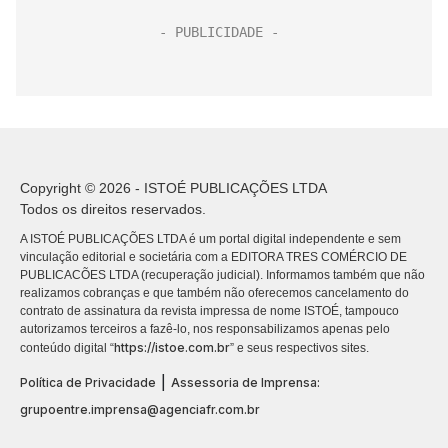
Copyright © 2026 - ISTOÉ PUBLICAÇÕES LTDA
Todos os direitos reservados.
A ISTOÉ PUBLICAÇÕES LTDA é um portal digital independente e sem
vinculação editorial e societária com a EDITORA TRES COMÉRCIO DE
PUBLICACÕES LTDA (recuperação judicial). Informamos também que não
realizamos cobranças e que também não oferecemos cancelamento do
contrato de assinatura da revista impressa de nome ISTOÉ, tampouco
autorizamos terceiros a fazê-lo, nos responsabilizamos apenas pelo
https://istoe.com.br
conteúdo digital “
” e seus respectivos sites.
|
Política de Privacidade
Assessoria de Imprensa:
grupoentre.imprensa@agenciafr.com.br