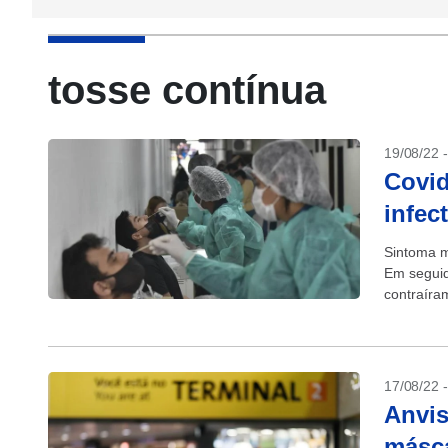
tosse contínua
19/08/22 
Covid
infec
Sintoma m
Em seguid
contraíra
17/08/22 
Anvis
másca