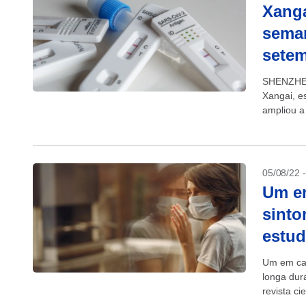
Xanga
seman
sete
SHENZHEN,
Xangai, e
ampliou a
manter o..
05/08/22 
Um em
sinto
estu
Um em cad
longa dur
revista ci
estudo con