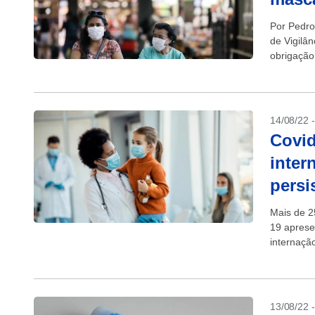
Por Pedro
de Vigilân
obrigação
apontando
14/08/22 
Covid
inter
persi
Mais de 2
19 aprese
internaçã
publicado 
13/08/22 