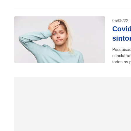
05/08/22 
Covid
sinto
Pesquisad
concluíra
todos os p
Covid long