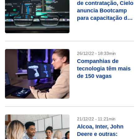
de contratação, Cielo
anuncia Bootcamp
para capacitação de
desenvolvedores
26/12/22 - 18:33min
Companhias de
tecnologia têm mais
de 150 vagas
21/12/22 - 11:21min
Alcoa, Inter, John
Deere e outras: