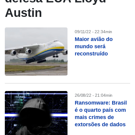
Austin
09/11/22 - 22:34min
Maior avião do
mundo será
reconstruído
26/08/22 - 21:04min
Ransomware: Brasil
é o quarto país com
mais crimes de
extorsões de dados