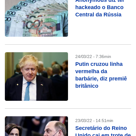
Anonymous diz ter
hackeado o Banco
Central da Rússia
24/03/22 - 7:36min
Putin cruzou linha
vermelha da
barbárie, diz premiê
britânico
23/03/22 - 14:51min
Secretário do Reino
Unido cai em trote de