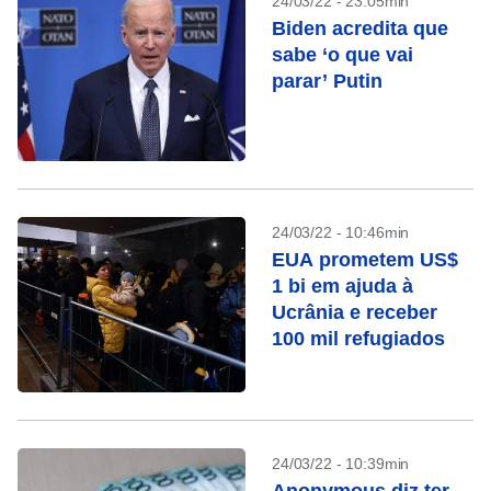
24/03/22 - 23:05min
Biden acredita que
sabe ‘o que vai
parar’ Putin
24/03/22 - 10:46min
EUA prometem US$
1 bi em ajuda à
Ucrânia e receber
100 mil refugiados
24/03/22 - 10:39min