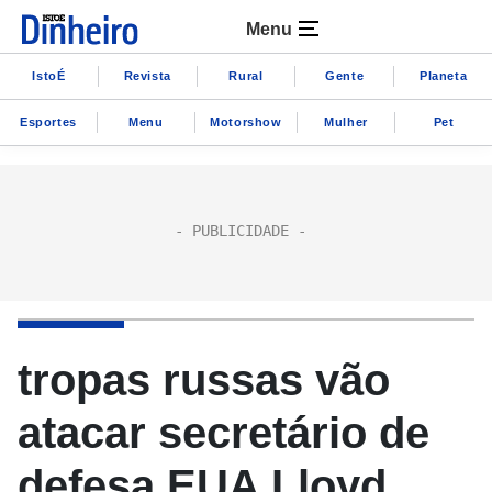
Menu
IstoÉ
Revista
Rural
Gente
Planeta
Esportes
Menu
Motorshow
Mulher
Pet
tropas russas vão
atacar secretário de
defesa EUA Lloyd