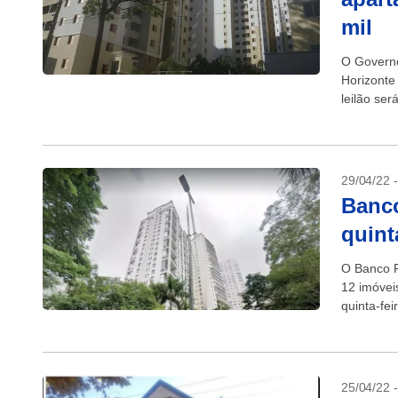
mil
O Governo
Horizonte
leilão ser
29/04/22 
Banco
quinta
O Banco P
12 imóvei
quinta-fei
25/04/22 