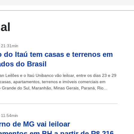
al
- 21:31min
o do Itaú tem casas e terrenos em
ados do Brasil
 Leilões e o Itaú Unibanco vão leiloar, entre os dias 23 e 29
 casas, apartamentos, terrenos e imóveis comerciais em
o Grande do Sul, Maranhão, Minas Gerais, Paraná, Rio...
- 11:54min
no de MG vai leiloar
amentos em BH a partir de R$ 216