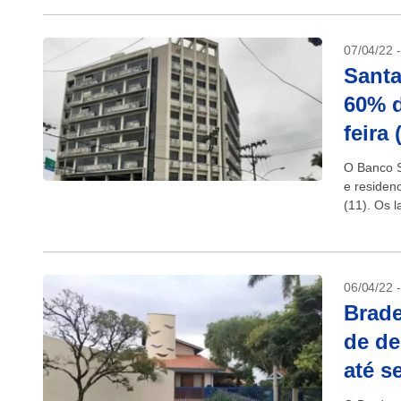
07/04/22 
Santa
60% d
feira 
O Banco S
e residen
(11). Os 
destaques
06/04/22 
Brade
de de
até s