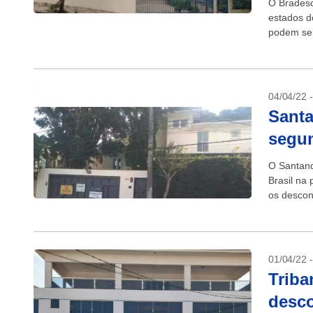
O Bradesc
estados d
podem ser 
04/04/22 
Santa
segun
O Santand
Brasil na
os descon
01/04/22 
Triba
desco