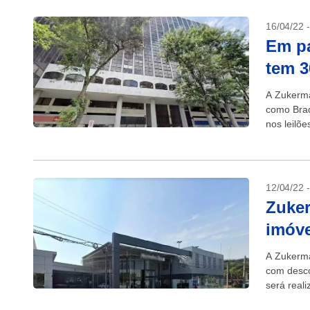
16/04/22 
Em p
tem 3
A Zukerma
como Brad
nos leilõ
Estados c
12/04/22 
Zuker
imóve
A Zukerma
com desco
será reali