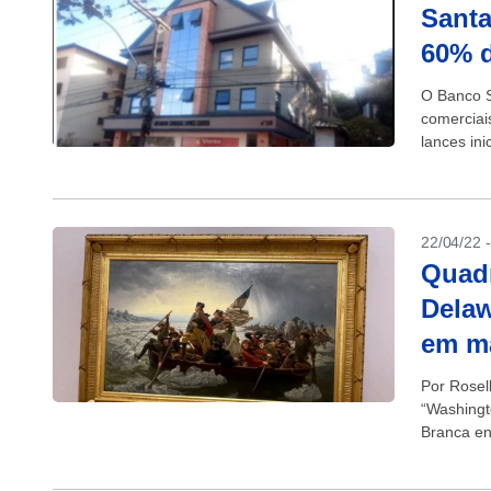
Santa
60% d
O Banco S
comerciai
lances in
22/04/22 
Quad
Delaw
em m
Por Rose
“Washingt
Branca en
estimativa