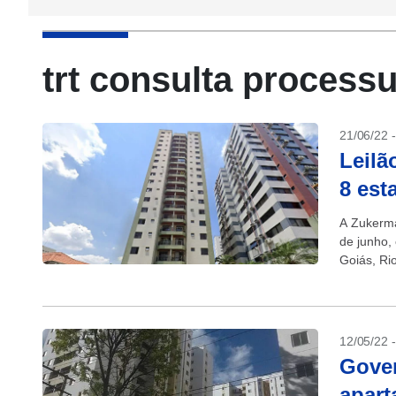
trt consulta processu
21/06/22 
Leilã
8 est
A Zukerman
de junho,
Goiás, Ri
12/05/22 
Gover
apart