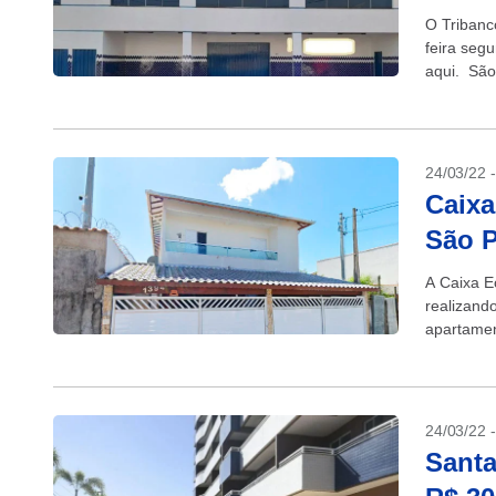
O Tribanc
feira seg
aqui. São 
24/03/22 
Caixa
São P
A Caixa E
realizand
apartamen
março, às
24/03/22 
Santa