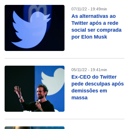
07/11/22 - 19:49min
As alternativas ao
Twitter após a rede
social ser comprada
por Elon Musk
05/11/22 - 19:41min
Ex-CEO do Twitter
pede desculpas após
demissões em
massa