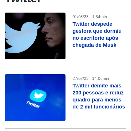
01/03/23 - 1:54min
Twitter despede
gestora que dormiu
no escritório após
chegada de Musk
27/02/23 - 14:06min
Twitter demite mais
200 pessoas e reduz
quadro para menos
de 2 mil funcionários