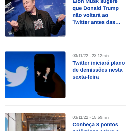
Elon Musk sugere
que Donald Trump
não voltará ao
Twitter antes das
eleições
03/11/22 - 23:12min
Twitter iniciará plano
de demissões nesta
sexta-feira
03/11/22 - 15:59min
Conheça 8 pontos