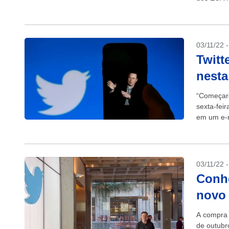
incógnitas
03/11/22 
Twitt
nesta
“Começare
sexta-feir
em um e-m
03/11/22 
Conhe
novo 
A compra d
de outubr