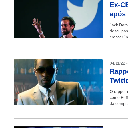
Ex-CE
após
Jack Dors
desculpas 
crescer “
demitir...
04/11/22 
Rappe
Twitt
O rapper 
como Puff
da compra 