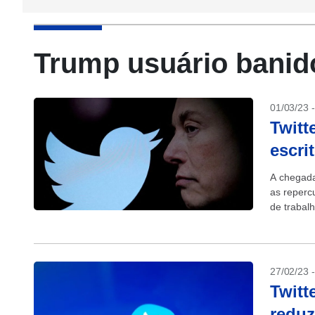
Trump usuário banido
01/03/23 
Twitt
escri
A chegada
as reperc
de trabalh
27/02/23 
Twitt
reduz