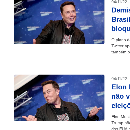
04/11/22 
Demis
Brasi
bloq
O plano d
Twitter ap
também os
04/11/22 
Elon
não v
eleiç
Elon Musk
Trump não
dos EUA 