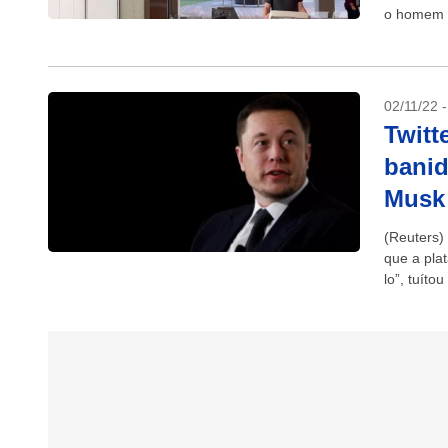
o homem m
02/11/22 
Twitt
banid
Musk
(Reuters)
que a pla
lo”, tuíto
potencial..