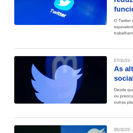
funci
O Twitter 
equivalen
trabalhan
The New Y
07/11/22 
As al
socia
Desde que
ou preocu
outras pl
o medo de
05/11/22 