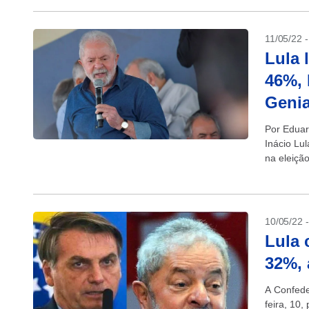
11/05/22 
Lula 
46%, 
Genia
Por Eduar
Inácio Lul
na eleiçã
vantagem.
10/05/22 
Lula 
32%, 
A Confede
feira, 10,