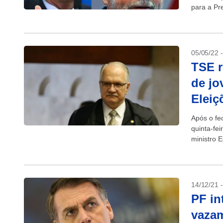
para a Pr
que Bolso
05/05/22 
TSE r
de jo
Eleiç
Após o fe
quinta-fei
ministro 
alistament
14/12/21 
PF in
vazam