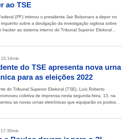
r ao TSE
Federal (PF) intimou o presidente Jair Bolsonaro a depor no
inquérito sobre a divulgação da investigação sigilosa sobre
 hacker ao sistema interno do Tribunal Superior Eleitoral
..
- 15:14min
dente do TSE apresenta nova urna
ônica para as eleições 2022
te do Tribunal Superior Eleitoral (TSE), Luís Roberto
promoveu coletiva de imprensa nesta segunda-feira, 13, na
sentou as novas urnas eletrônicas que equiparão os postos
 no pleito do ano...
- 17:30min