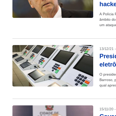
hacke
A Polícia 
âmbito do 
um ataque
(TSE) em.
13/12/21 
Presi
eletr
O presiden
Barroso, 
qual apre
de votação
15/11/20 