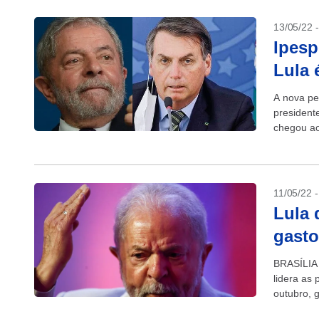
13/05/22 
Ipesp
Lula 
A nova pe
president
chegou ao
do último.
11/05/22 
Lula 
gasto
BRASÍLIA 
lidera as 
outubro, 
gastos...