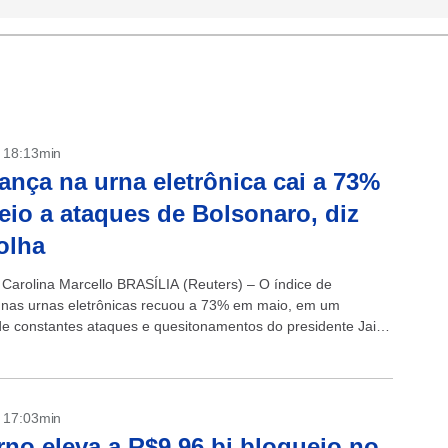
- 18:13min
ança na urna eletrônica cai a 73%
io a ataques de Bolsonaro, diz
olha
 Carolina Marcello BRASÍLIA (Reuters) – O índice de
 nas urnas eletrônicas recuou a 73% em maio, em um
de constantes ataques e quesitonamentos do presidente Jair
 ao sistema de...
- 17:03min
no eleva a R$9,96 bi bloqueio no