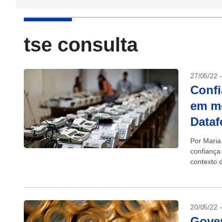
tse consulta
27/05/22 
Confi
em me
Dataf
Por Maria
confiança
contexto 
Bolsonaro
20/05/22 
Gover