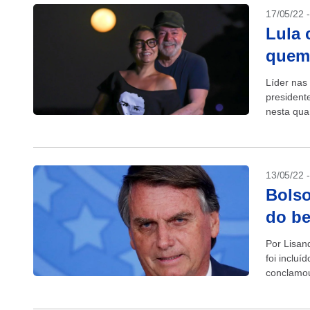
17/05/22 
Lula 
quem 
Líder nas
presidente
nesta quar
13/05/22 
Bolso
do be
Por Lisan
foi incluí
conclamou
unir...