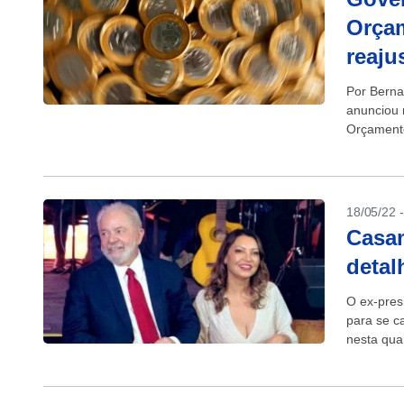
Orça
reaju
Por Berna
anunciou 
Orçamento
conforme r
18/05/22 
Casam
detal
O ex-pres
para se c
nesta quar
vazaram..