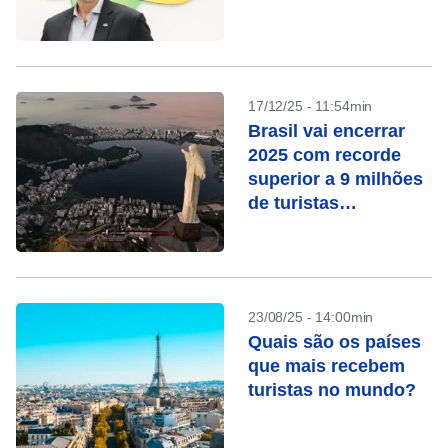
de estrangeiros no
país
17/12/25 - 11:54min
Brasil vai encerrar
2025 com recorde
superior a 9 milhões
de turistas
estrangeiros
23/08/25 - 14:00min
Quais são os países
que mais recebem
turistas no mundo?