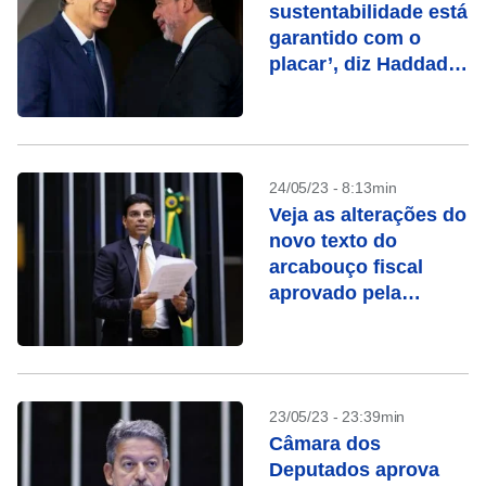
sustentabilidade está
garantido com o
placar’, diz Haddad
sobre vitória do
arcabouço na
Câmara
24/05/23 - 8:13min
Veja as alterações do
novo texto do
arcabouço fiscal
aprovado pela
Câmara
23/05/23 - 23:39min
Câmara dos
Deputados aprova