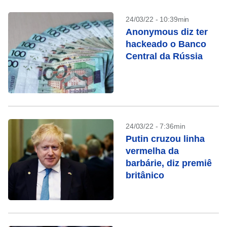
24/03/22 - 10:39min
Anonymous diz ter
hackeado o Banco
Central da Rússia
24/03/22 - 7:36min
Putin cruzou linha
vermelha da
barbárie, diz premiê
britânico