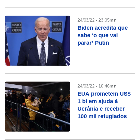
24/03/22 - 23:05min
Biden acredita que
sabe ‘o que vai
parar’ Putin
24/03/22 - 10:46min
EUA prometem US$
1 bi em ajuda à
Ucrânia e receber
100 mil refugiados