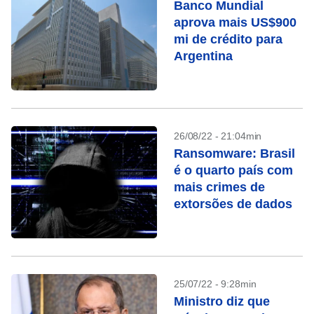
Banco Mundial
aprova mais US$900
mi de crédito para
Argentina
26/08/22 - 21:04min
Ransomware: Brasil
é o quarto país com
mais crimes de
extorsões de dados
25/07/22 - 9:28min
Ministro diz que