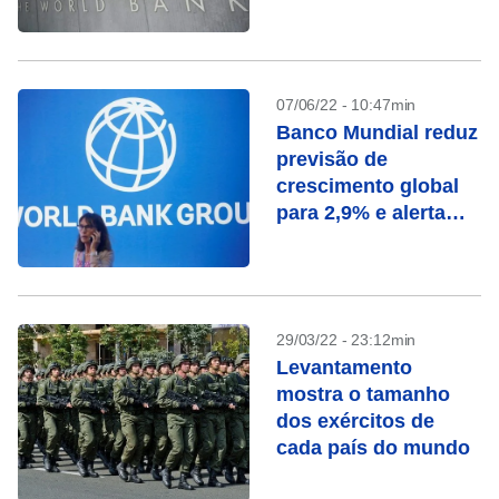
2023
07/06/22 - 10:47min
Banco Mundial reduz
previsão de
crescimento global
para 2,9% e alerta
para risco de
“estagflação”
29/03/22 - 23:12min
Levantamento
mostra o tamanho
dos exércitos de
cada país do mundo