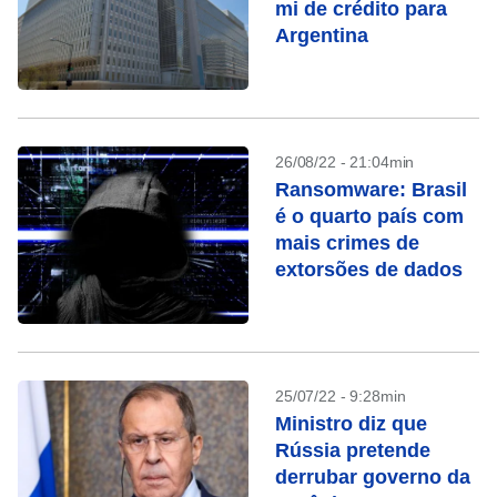
mi de crédito para
Argentina
26/08/22 - 21:04min
Ransomware: Brasil
é o quarto país com
mais crimes de
extorsões de dados
25/07/22 - 9:28min
Ministro diz que
Rússia pretende
derrubar governo da