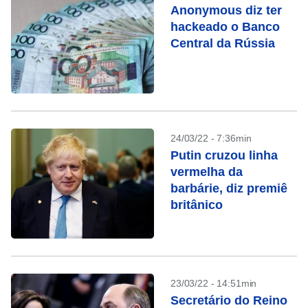
Anonymous diz ter
hackeado o Banco
Central da Rússia
24/03/22 - 7:36min
Putin cruzou linha
vermelha da
barbárie, diz premiê
britânico
23/03/22 - 14:51min
Secretário do Reino