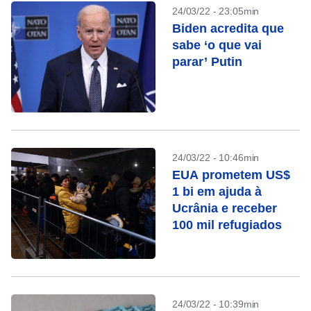
24/03/22 - 23:05min
Biden acredita que
sabe ‘o que vai
parar’ Putin
24/03/22 - 10:46min
EUA prometem US$
1 bi em ajuda à
Ucrânia e receber
100 mil refugiados
24/03/22 - 10:39min