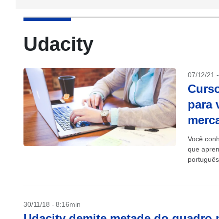
Udacity
07/12/21 
Curso
para 
merc
Você conhe
que apren
português
manter co
30/11/18 - 8:16min
Udacity demite metade do quadro 