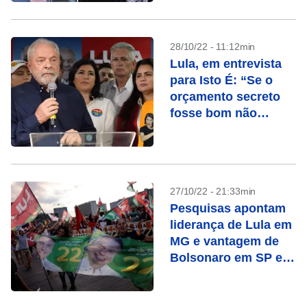
28/10/22 - 11:12min
Lula, em entrevista
para Isto É: “Se o
orçamento secreto
fosse bom não
precisaria ser
secreto”
27/10/22 - 21:33min
Pesquisas apontam
liderança de Lula em
MG e vantagem de
Bolsonaro em SP e
RJ