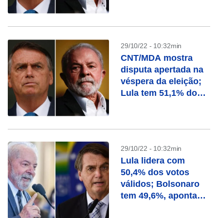
válidos
29/10/22 - 10:32min
CNT/MDA mostra
disputa apertada na
véspera da eleição;
Lula tem 51,1% dos
válidos contra 48,9%
de Bolsonaro
29/10/22 - 10:32min
Lula lidera com
50,4% dos votos
válidos; Bolsonaro
tem 49,6%, aponta
Paraná Pesquisas