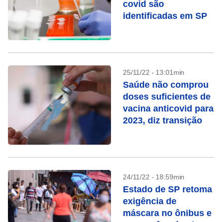
covid são
identificadas em SP
25/11/22 - 13:01min
Saúde não comprou
doses suficientes de
vacina anticovid para
2023, diz transição
24/11/22 - 18:59min
Estado de SP retoma
exigência de
máscara no ônibus e