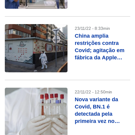
19
23/11/22 - 8:33min
China amplia
restrições contra
Covid; agitação em
fábrica da Apple
aumenta
preocupação com
economia
22/11/22 - 12:50min
Nova variante da
Covid, BN.1 é
detectada pela
primeira vez no
Brasil