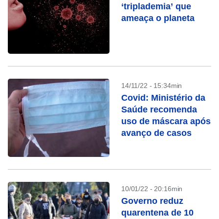
‘triplademia’ que
ameaça o planeta
14/11/22 - 15:34min
Covid: Ministério da
Saúde recomenda
uso de máscara após
avanço de casos
10/01/22 - 20:16min
Governo reduz
quarentena de 10