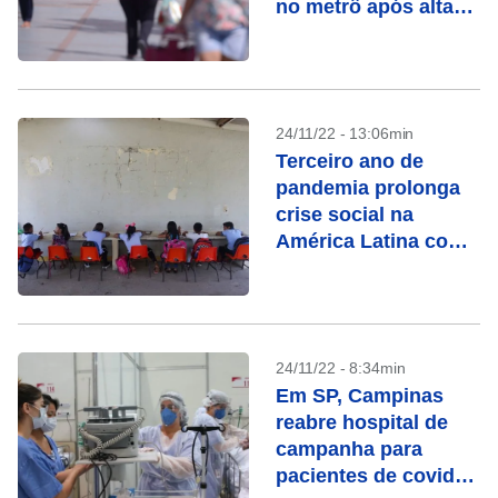
no metrô após alta
da Covid-19
24/11/22 - 13:06min
Terceiro ano de
pandemia prolonga
crise social na
América Latina com
efeitos devastadores
na educação, diz
Cepal
24/11/22 - 8:34min
Em SP, Campinas
reabre hospital de
campanha para
pacientes de covid-