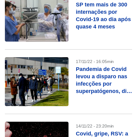
SP tem mais de 300
internações por
Covid-19 ao dia após
quase 4 meses
17/11/22 - 16:05min
Pandemia de Covid
levou a disparo nas
infecções por
superpatógenos, diz
agência europeia
14/11/22 - 23:20min
Covid, gripe, RSV: a