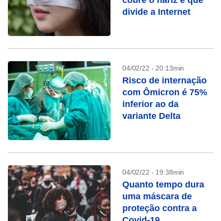
cobre o nariz e que
divide a Internet
04/02/22 - 20:13min
Risco de internação
com Ômicron é 75%
inferior ao da
variante Delta
04/02/22 - 19:38min
Quanto tempo dura
uma máscara de
proteção contra a
Covid-19