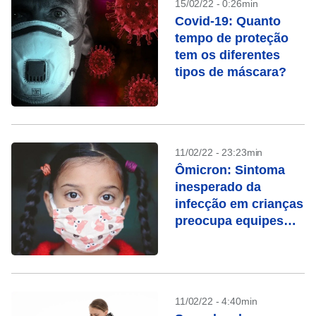
15/02/22 - 0:26min
Covid-19: Quanto
tempo de proteção
tem os diferentes
tipos de máscara?
11/02/22 - 23:23min
Ômicron: Sintoma
inesperado da
infecção em crianças
preocupa equipes
médicas
11/02/22 - 4:40min