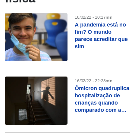
18/02/22 - 10:17min
A pandemia está no
fim? O mundo
parece acreditar que
sim
16/02/22 - 22:28min
Ômicron quadruplica
hospitalização de
crianças quando
comparado com a
variante Delta