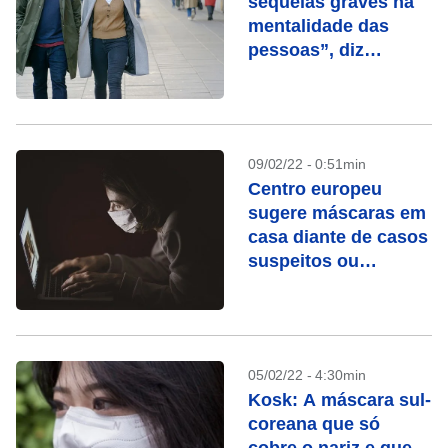
sequelas graves na
mentalidade das
pessoas”, diz
especialista
09/02/22 - 0:51min
Centro europeu
sugere máscaras em
casa diante de casos
suspeitos ou
confirmados
05/02/22 - 4:30min
Kosk: A máscara sul-
coreana que só