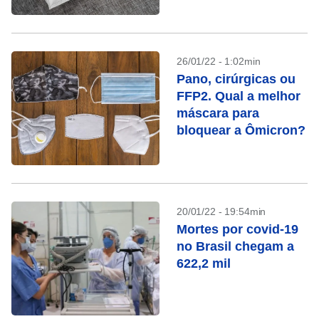
26/01/22 - 1:02min
Pano, cirúrgicas ou
FFP2. Qual a melhor
máscara para
bloquear a Ômicron?
20/01/22 - 19:54min
Mortes por covid-19
no Brasil chegam a
622,2 mil