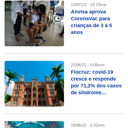
13/07/22 - 19:23min
Anvisa aprova
CoronaVac para
crianças de 3 a 5
anos
22/06/22 - 9:06min
Fiocruz: covid-19
cresce e responde
por 71,2% dos casos
de síndrome
respiratória
18/06/22 - 3:32min