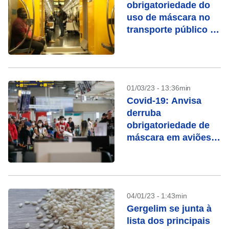
obrigatoriedade do
uso de máscara no
transporte público a
partir desta sexta (3)
01/03/23 - 13:36min
Covid-19: Anvisa
derruba
obrigatoriedade de
máscara em aviões e
aeroportos
04/01/23 - 1:43min
Gergelim se junta à
lista dos principais