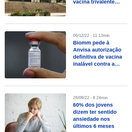
vacina trivalente
contra covid-19
06/12/22 - 11:13min
Biomm pede à
Anvisa autorização
definitiva de vacina
inalável contra a
covid-19
28/09/22 - 8:24min
60% dos jovens
dizem ter sentido
ansiedade nos
últimos 6 meses