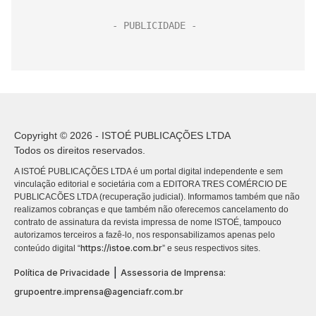
Copyright © 2026 - ISTOÉ PUBLICAÇÕES LTDA
Todos os direitos reservados.
A ISTOÉ PUBLICAÇÕES LTDA é um portal digital independente e sem
vinculação editorial e societária com a EDITORA TRES COMÉRCIO DE
PUBLICACÕES LTDA (recuperação judicial). Informamos também que não
realizamos cobranças e que também não oferecemos cancelamento do
contrato de assinatura da revista impressa de nome ISTOÉ, tampouco
autorizamos terceiros a fazê-lo, nos responsabilizamos apenas pelo
https://istoe.com.br
conteúdo digital “
” e seus respectivos sites.
|
Política de Privacidade
Assessoria de Imprensa:
grupoentre.imprensa@agenciafr.com.br