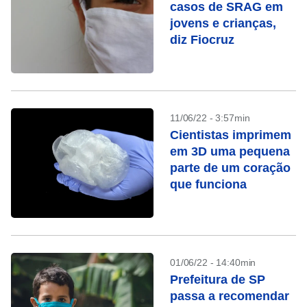
casos de SRAG em
jovens e crianças,
diz Fiocruz
11/06/22 - 3:57min
Cientistas imprimem
em 3D uma pequena
parte de um coração
que funciona
01/06/22 - 14:40min
Prefeitura de SP
passa a recomendar