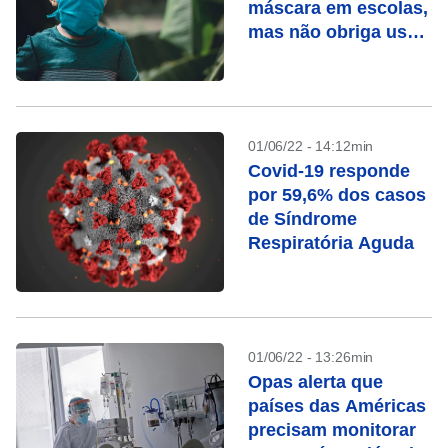
máscara em escolas,
mas não obriga uso
em locais fechados
01/06/22 - 14:12min
Covid-19 responde
por 59,6% dos casos
de Síndrome
Respiratória Aguda
01/06/22 - 13:26min
Opas alerta que
países das Américas
precisam monitorar