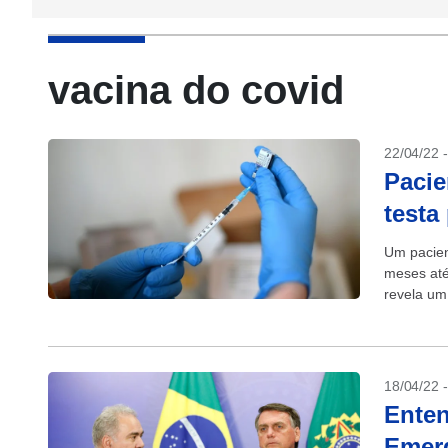
vacina do covid
22/04/22 
Pacie
testa
Um pacien
meses até
revela um
18/04/22 
Enten
Emerg