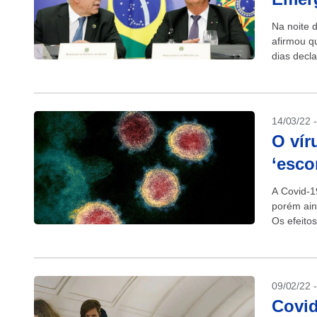
Na noite 
afirmou q
dias decl
Nacional..
14/03/22 
O vír
‘esco
A Covid-1
porém ain
Os efeito
como caso
09/02/22 
Covid