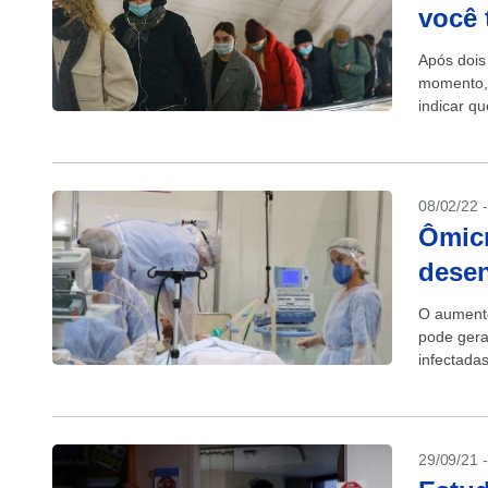
você 
Após dois
momento, 
indicar qu
08/02/22 
Ômic
desen
O aumento
pode gera
infectada
pessoas i
29/09/21 