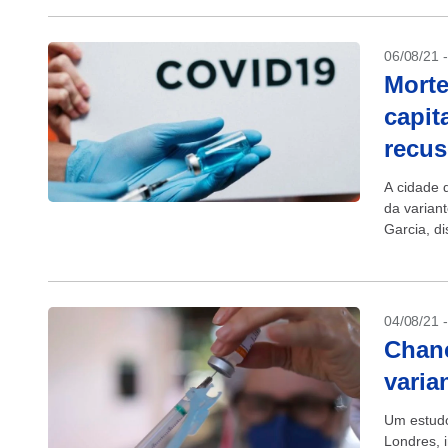
06/08/21 
Morte
capit
recus
A cidade 
da varian
Garcia, di
delta...
04/08/21 
Chanc
varia
Um estudo
Londres, 