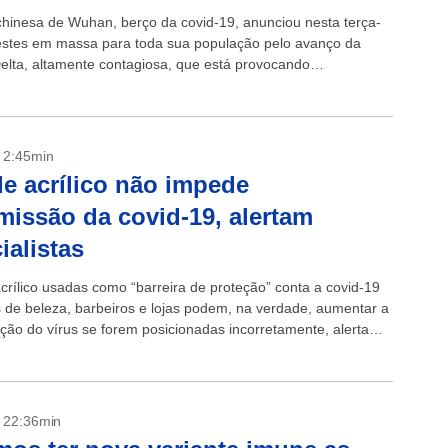
chinesa de Wuhan, berço da covid-19, anunciou nesta terça-
 testes em massa para toda sua população pelo avanço da
Delta, altamente contagiosa, que está provocando
ntos no mundo inteiro e...
- 2:45min
de acrílico não impede
missão da covid-19, alertam
ialistas
acrílico usadas como “barreira de proteção” conta a covid-19
 de beleza, barbeiros e lojas podem, na verdade, aumentar a
ção do vírus se forem posicionadas incorretamente, alertam
do Scientific...
- 22:36min