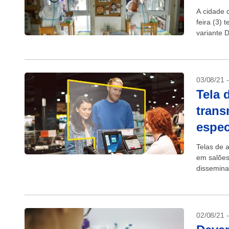
A cidade 
feira (3)
variante 
confiname
03/08/21 
Tela 
trans
espec
Telas de 
em salões
dissemina
cientistas 
02/08/21 