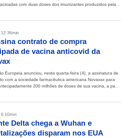
acinadas com duas doses dos imunizantes produzidos pela
straZeneca é...
- 12:36min
sina contrato de compra
ipada de vacina anticovid da
vax
o Europeia anunciou, nesta quarta-feira (4), a assinatura de
to com a sociedade farmacêutica americana Novavax para
ntecipadamente 200 milhões de doses de sua vacina, a partir
to em que...
- 6:10min
nte Delta chega a Wuhan e
talizações disparam nos EUA