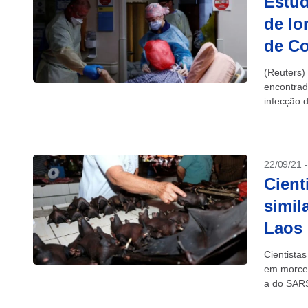
Estu
de lo
de Co
(Reuters)
encontrad
infecção 
22/09/21 
Cient
simil
Laos
Cientistas
em morceg
a do SARS
ficaram...