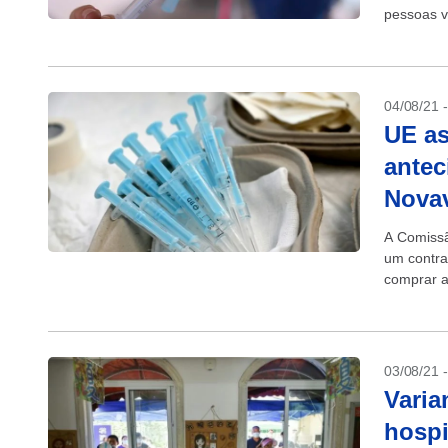
pessoas v
Pfizer e A
04/08/21 
UE as
antec
Nova
A Comissã
um contra
comprar a
do momen
03/08/21 
Varia
hospi