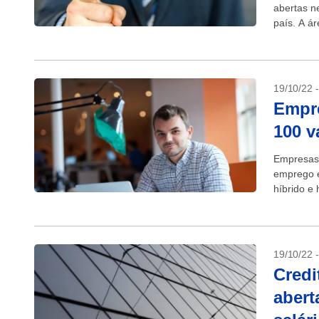
abertas n
país. A á
Diageo, B
19/10/22 
Empre
100 v
Empresas 
emprego e
híbrido e 
Softwares 
19/10/22 
Credi
abert