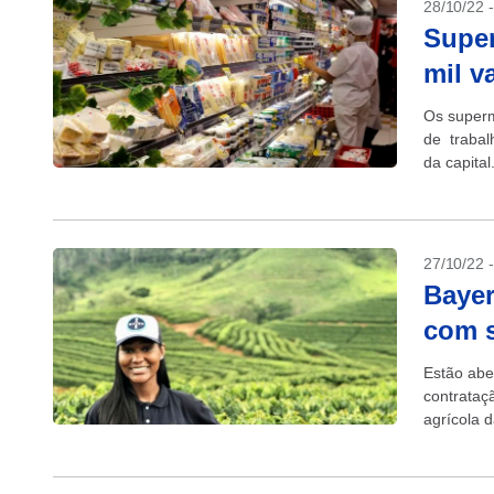
28/10/22 
Super
mil v
Os superm
de trabal
da capita
27/10/22 
Bayer
com s
Estão abe
contrataçã
agrícola d
da Cia de 