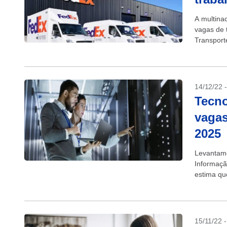
A multina
vagas de 
Transport
parte dela
14/12/22 
Tecno
vagas
2025
Levantame
Informaçã
estima qu
O crescim
15/11/22 