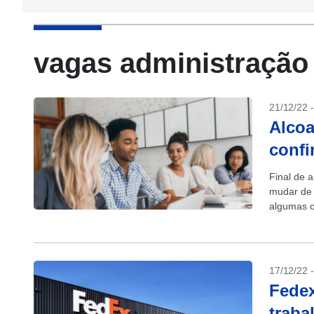
vagas administração
21/12/22 
Alcoa
confi
Final de 
mudar de 
algumas o
17/12/22 
Fedex
traba