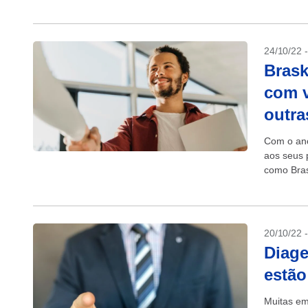
Confira a 
24/10/22 
Brask
com v
outra
Com o ano
aos seus 
como Bras
novos valo
20/10/22 
Diage
estão
Muitas em