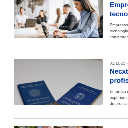
Empre
tecno
Empresas 
tecnologi
construt
abertas n
01/11/22 
Necxt
profi
Empresa d
experienc
de profis
os intere