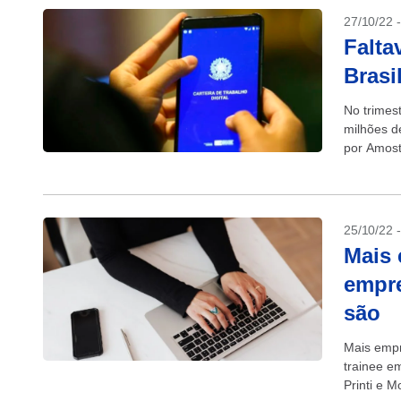
27/10/22 
Falta
Brasi
No trimes
milhões d
por Amost
pelo Instit
25/10/22 
Mais 
empre
são
Mais empr
trainee e
Printi e 