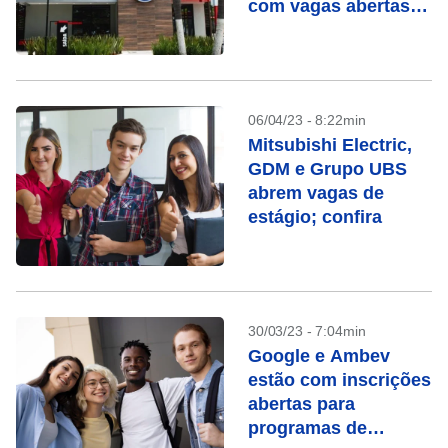
com vagas abertas;
confira
06/04/23 - 8:22min
Mitsubishi Electric,
GDM e Grupo UBS
abrem vagas de
estágio; confira
30/03/23 - 7:04min
Google e Ambev
estão com inscrições
abertas para
programas de