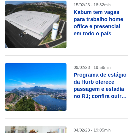
15/02/23 - 18:32min
Kabum tem vagas
para trabalho home
office e presencial
em todo o país
09/02/23 - 19:59min
Programa de estágio
da Hurb oferece
passagem e estadia
no RJ; confira outras
oportunidades
04/02/23 - 19:05min