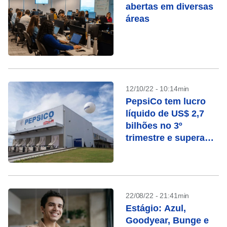
abertas em diversas
áreas
12/10/22 - 10:14min
PepsiCo tem lucro
líquido de US$ 2,7
bilhões no 3º
trimestre e supera
previsão
22/08/22 - 21:41min
Estágio: Azul,
Goodyear, Bunge e