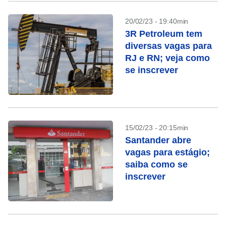
20/02/23 - 19:40min
3R Petroleum tem
diversas vagas para
RJ e RN; veja como
se inscrever
15/02/23 - 20:15min
Santander abre
vagas para estágio;
saiba como se
inscrever