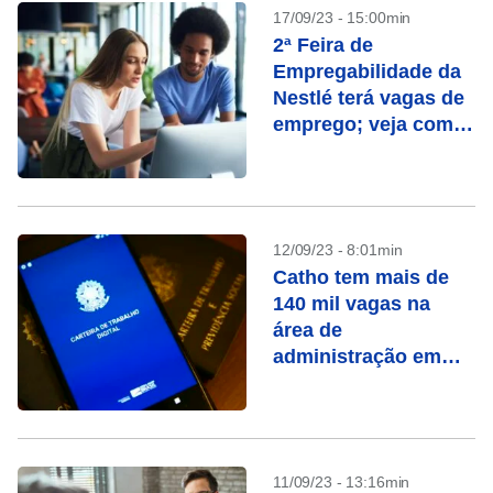
17/09/23 - 15:00min
2ª Feira de
Empregabilidade da
Nestlé terá vagas de
emprego; veja como
participar
12/09/23 - 8:01min
Catho tem mais de
140 mil vagas na
área de
administração em
setembro
11/09/23 - 13:16min