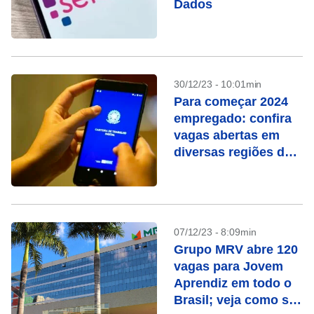
Dados
30/12/23 - 10:01min
Para começar 2024
empregado: confira
vagas abertas em
diversas regiões do
Brasil
07/12/23 - 8:09min
Grupo MRV abre 120
vagas para Jovem
Aprendiz em todo o
Brasil; veja como se