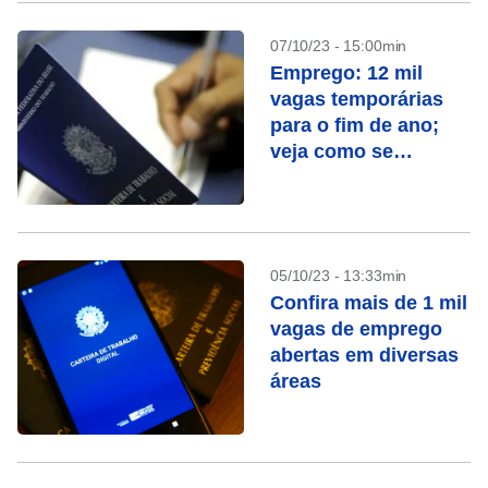
07/10/23 - 15:00min
Emprego: 12 mil
vagas temporárias
para o fim de ano;
veja como se
candidatar
05/10/23 - 13:33min
Confira mais de 1 mil
vagas de emprego
abertas em diversas
áreas