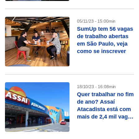
05/11/23 - 15:00min
SumUp tem 56 vagas
de trabalho abertas
em São Paulo, veja
como se inscrever
18/10/23 - 16:08min
Quer trabalhar no fim
de ano? Assaí
Atacadista está com
mais de 2,4 mil vagas
temporárias