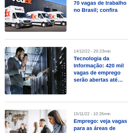
70 vagas de trabalho
no Brasil; confira
14/12/22 - 20:23min
Tecnologia da
Informação: 420 mil
vagas de emprego
serão abertas até
2025
15/11/22 - 10:26min
Emprego: veja vagas
para as áreas de