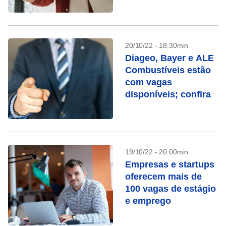
outras
oportunidades
20/10/22 - 18:30min
Diageo, Bayer e ALE
Combustíveis estão
com vagas
disponíveis; confira
19/10/22 - 20:00min
Empresas e startups
oferecem mais de
100 vagas de estágio
e emprego