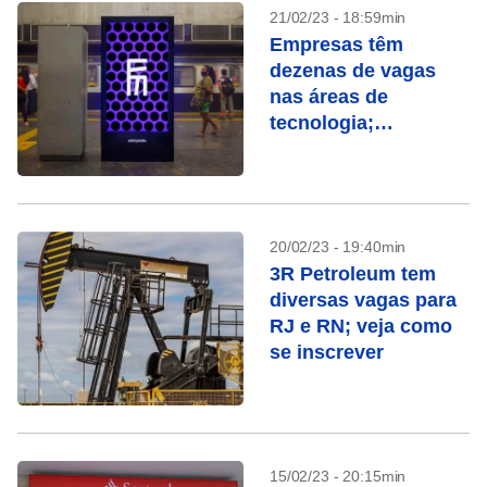
21/02/23 - 18:59min
Empresas têm
dezenas de vagas
nas áreas de
tecnologia;
candidate-se
20/02/23 - 19:40min
3R Petroleum tem
diversas vagas para
RJ e RN; veja como
se inscrever
15/02/23 - 20:15min