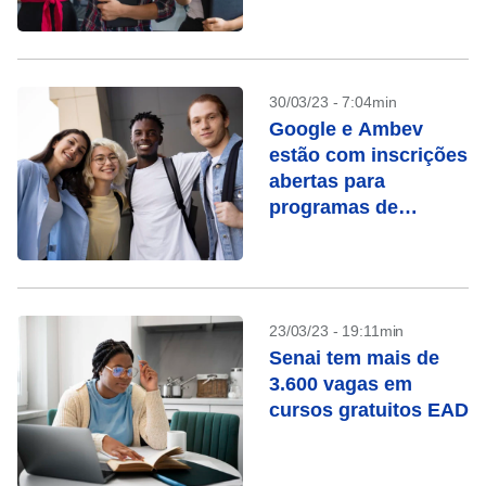
30/03/23 - 7:04min
Google e Ambev
estão com inscrições
abertas para
programas de
estágio
23/03/23 - 19:11min
Senai tem mais de
3.600 vagas em
cursos gratuitos EAD