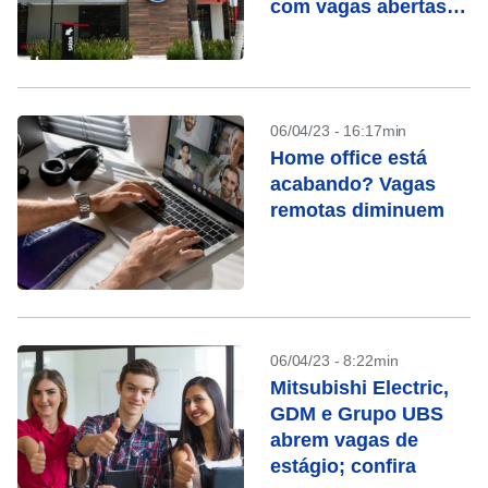
com vagas abertas;
confira
06/04/23 - 16:17min
Home office está
acabando? Vagas
remotas diminuem
06/04/23 - 8:22min
Mitsubishi Electric,
GDM e Grupo UBS
abrem vagas de
estágio; confira