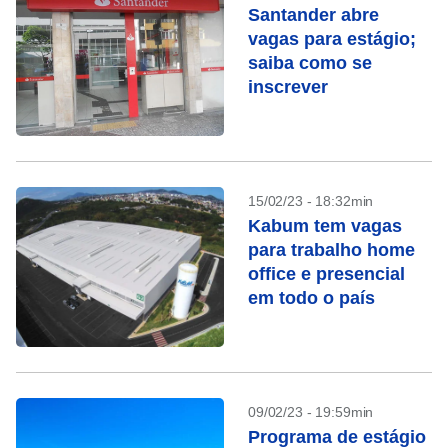
Santander abre
vagas para estágio;
saiba como se
inscrever
15/02/23 - 18:32min
Kabum tem vagas
para trabalho home
office e presencial
em todo o país
09/02/23 - 19:59min
Programa de estágio