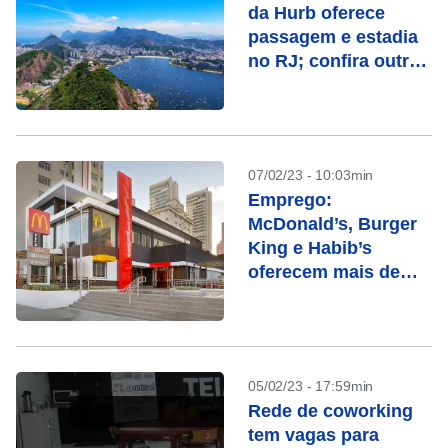
da Hurb oferece
passagem e estadia
no RJ; confira outras
oportunidades
07/02/23 - 10:03min
Emprego:
McDonald’s, Burger
King e Habib’s
oferecem mais de
400 vagas
05/02/23 - 17:59min
Rede de coworking
tem vagas para