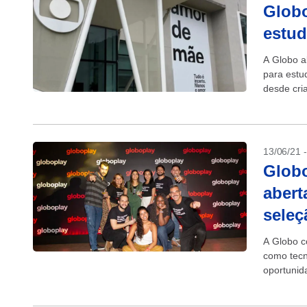
Globo
estud
A Globo a
para estu
desde cri
ciência de
13/06/21 
Glob
abert
seleç
A Globo c
como tecn
oportunid
Janeiro e 