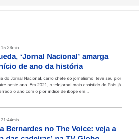
- 15:38min
eda, ‘Jornal Nacional’ amarga
início de ano da história
ia do Jornal Nacional, carro chefe do jornalismo teve seu pior
re neste ano. Em 2021, o telejornal mais assistido do País já
errado o ano com o pior índice de ibope em...
- 21:44min
a Bernardes no The Voice: veja a
a das cadeiras’ na TV Globo