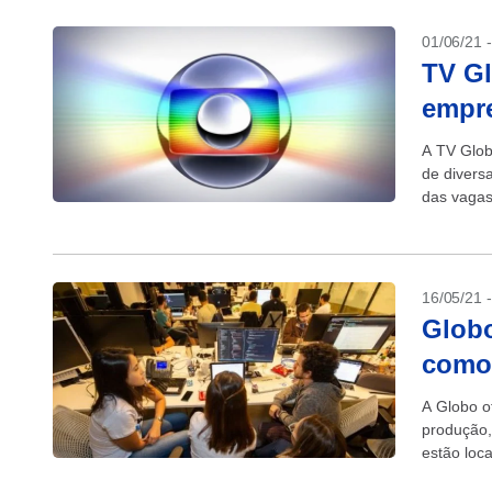
01/06/21 
TV Gl
empre
A TV Glob
de divers
das vagas
16/05/21 
Globo
como 
A Globo o
produção,
estão loc
Entre os c