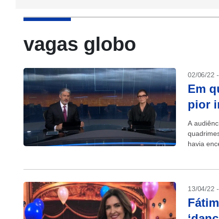
vagas globo
02/06/22 
Em qu
pior 
A audiênc
quadrimest
havia enc
13/04/22 
Fátim
‘danç