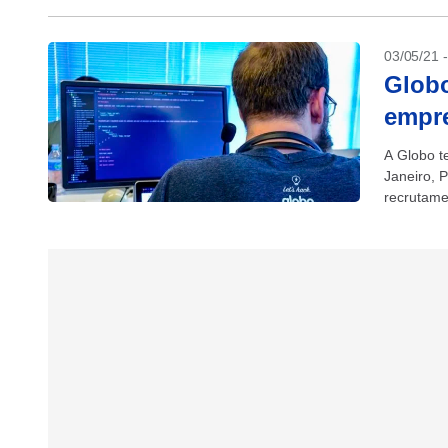
03/05/21 
Globo
empre
A Globo t
Janeiro, 
recrutame
produção.