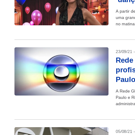
A partir 
uma grand
no matina
apresentar
23/09/21 
Rede 
profi
Paulo
A Rede Gl
Paulo e R
administr
outros. Ve
05/08/21 