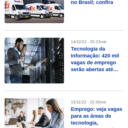
no Brasil; confira
14/12/22 - 20:23min
Tecnologia da
Informação: 420 mil
vagas de emprego
serão abertas até
2025
15/11/22 - 10:26min
Emprego: veja vagas
para as áreas de
tecnologia,