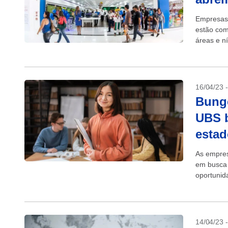
Empresas 
estão com
áreas e n
presencial
16/04/23 
Bunge
UBS b
esta
As empres
em busca 
oportunid
Mato...
14/04/23 