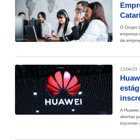
Empre
Catar
O Grupo L
empresa d
de empreg
atendentes
13/04/23 
Huawe
estág
inscr
A Huawei,
abertas p
inscrever
Vagas.com