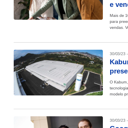
e ven
Mais de 1
para pree
vendas. V
4intelligen
30/03/23 
Kabu
prese
O Kabum, 
tecnologi
modelo pr
de Tecnolo
30/03/23 