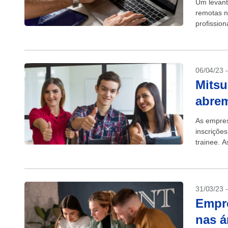
Um levant
remotas n
profissio
da mesma 
06/04/23 
Mitsu
abrem
As empres
inscriçõe
trainee. 
Tocantins,
31/03/23 
Empr
nas á