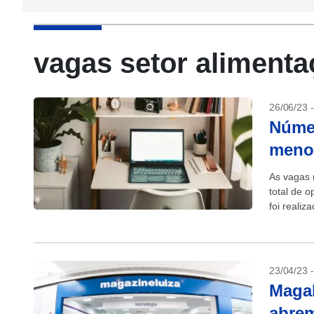
vagas setor alimenta
26/06/23 
Númer
menor
As vagas 
total de 
foi reali
23/04/23 
Magal
abrem