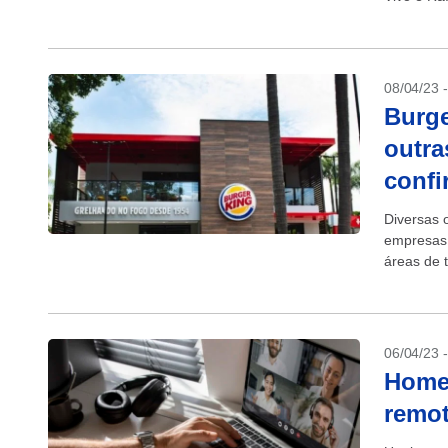
grupo Suza
08/04/23 
Burge
outra
confi
Diversas 
empresas 
áreas de 
As vagas 
06/04/23 
Home 
remo