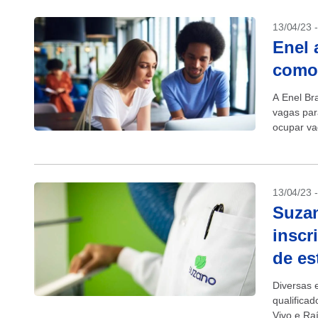
13/04/23 
Enel 
como 
A Enel Br
vagas par
ocupar va
13/04/23 
Suzan
inscr
de es
Diversas 
qualifica
Vivo e Ra