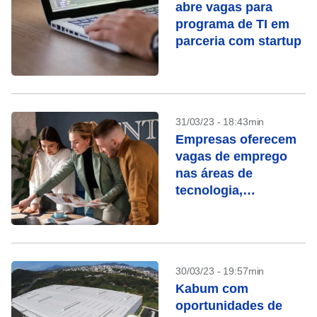
abre vagas para
programa de TI em
parceria com startup
31/03/23 - 18:43min
Empresas oferecem
vagas de emprego
nas áreas de
tecnologia,
administração e
vendas
30/03/23 - 19:57min
Kabum com
oportunidades de