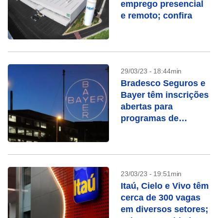
emprego presencial
e remoto; confira
29/03/23 - 18:44min
Bradesco Seguros e
Bayer têm inscrições
abertas para
programas de
estágio
23/03/23 - 19:51min
Itaú, Cielo e Vivo têm
cerca de 300 vagas
em diversos setores;