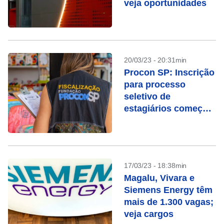
veja oportunidades
20/03/23 - 20:31min
Procon SP: Inscrição
para processo
seletivo de
estagiários começa
nesta segunda (20)
17/03/23 - 18:38min
Magalu, Vivara e
Siemens Energy têm
mais de 1.300 vagas;
veja cargos