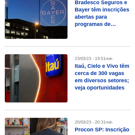
Bradesco Seguros e
Bayer têm inscrições
abertas para
programas de
estágio
23/03/23 - 19:51min
Itaú, Cielo e Vivo têm
cerca de 300 vagas
em diversos setores;
veja oportunidades
20/03/23 - 20:31min
Procon SP: Inscrição