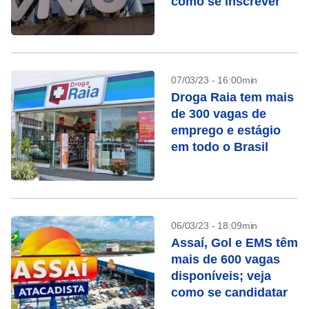
como se inscrever
07/03/23 - 16:00min
Droga Raia tem mais
de 300 vagas de
emprego e estágio
em todo o Brasil
06/03/23 - 18:09min
Assaí, Gol e EMS têm
mais de 600 vagas
disponíveis; veja
como se candidatar