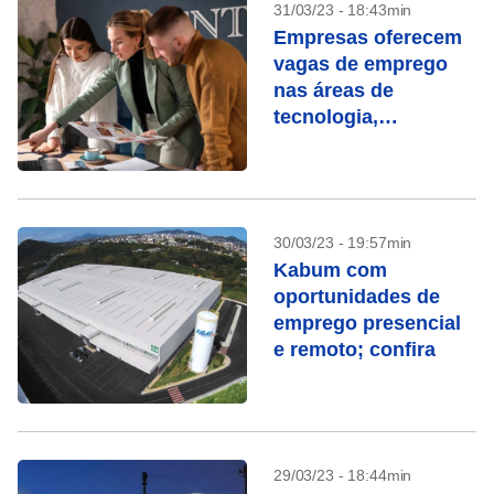
31/03/23 - 18:43min
Empresas oferecem
vagas de emprego
nas áreas de
tecnologia,
administração e
vendas
30/03/23 - 19:57min
Kabum com
oportunidades de
emprego presencial
e remoto; confira
29/03/23 - 18:44min