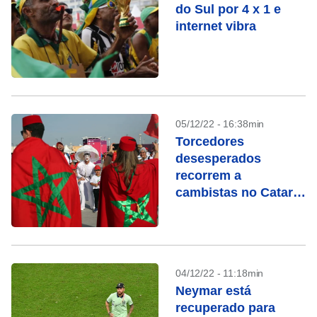
do Sul por 4 x 1 e
internet vibra
05/12/22 - 16:38min
Torcedores
desesperados
recorrem a
cambistas no Catar
para comprar
ingressos na Copa
do Mundo
04/12/22 - 11:18min
Neymar está
recuperado para