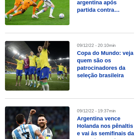
argentina após
partida contra
Holanda
09/12/22 - 20:10min
Copa do Mundo: veja
quem são os
patrocinadores da
seleção brasileira
09/12/22 - 19:37min
Argentina vence
Holanda nos pênaltis
e vai às semifinais da