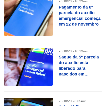
26/10/20 - 18:23min
Pagamento da 8ª
parcela do auxílio
emergencial começa
em 22 de novembro
26/10/20 - 18:13min
Saque da 5ª parcela
do auxílio está
liberado para
nascidos em
dezembro
26/10/20 - 8:05min