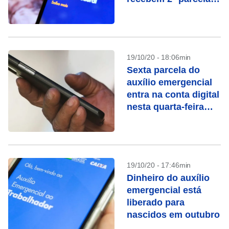
de auxílio residual
19/10/20 - 18:06min
Sexta parcela do
auxílio emergencial
entra na conta digital
nesta quarta-feira
(21)
19/10/20 - 17:46min
Dinheiro do auxílio
emergencial está
liberado para
nascidos em outubro