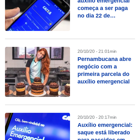
auxílio emergencial
começa a ser paga
no dia 22 de
novembro
20/10/20 - 21:01min
Pernambucana abre
negócio com a
primeira parcela do
auxílio emergencial
20/10/20 - 20:17min
Auxílio emergencial:
saque está liberado