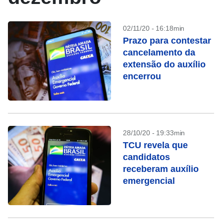
02/11/20 - 16:18min
Prazo para contestar
cancelamento da
extensão do auxílio
encerrou
28/10/20 - 19:33min
TCU revela que
candidatos
receberam auxílio
emergencial