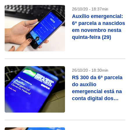
26/10/20 - 18:37min
Auxílio emergencial:
6ª parcela a nascidos
em novembro nesta
quinta-feira (29)
26/10/20 - 18:30min
R$ 300 da 6ª parcela
do auxílio
emergencial está na
conta digital dos
nascidos em
setembro