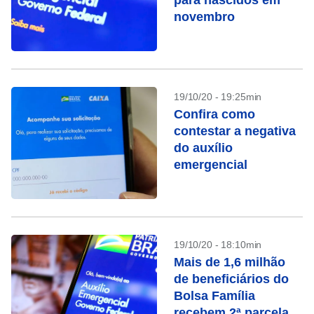
para nascidos em
novembro
19/10/20 - 19:25min
Confira como
contestar a negativa
do auxílio
emergencial
19/10/20 - 18:10min
Mais de 1,6 milhão
de beneficiários do
Bolsa Família
recebem 2ª parcela