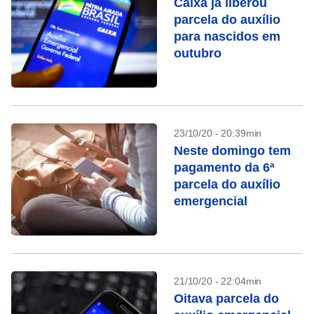
Caixa já liberou
parcela do auxílio
para nascidos em
outubro
23/10/20 - 20:39min
Neste domingo tem
pagamento da 6ª
parcela do auxílio
emergencial
21/10/20 - 22:04min
Oitava parcela do