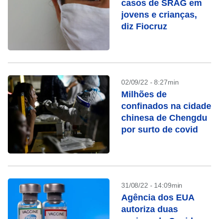
casos de SRAG em
jovens e crianças,
diz Fiocruz
02/09/22 - 8:27min
Milhões de
confinados na cidade
chinesa de Chengdu
por surto de covid
31/08/22 - 14:09min
Agência dos EUA
autoriza duas