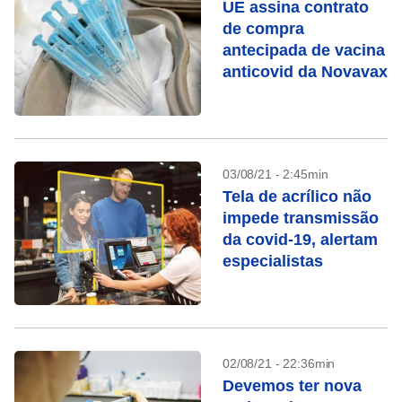
UE assina contrato
de compra
antecipada de vacina
anticovid da Novavax
03/08/21 - 2:45min
Tela de acrílico não
impede transmissão
da covid-19, alertam
especialistas
02/08/21 - 22:36min
Devemos ter nova