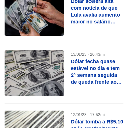
Dólar acelera alta
com notícia de que
Lula avalia aumento
maior no salário
mínimo
13/01/23 - 20:43min
Dólar fecha quase
estável no dia e tem
2ª semana seguida
de queda frente ao
real
12/01/23 - 17:52min
Dólar tomba a R$5,10