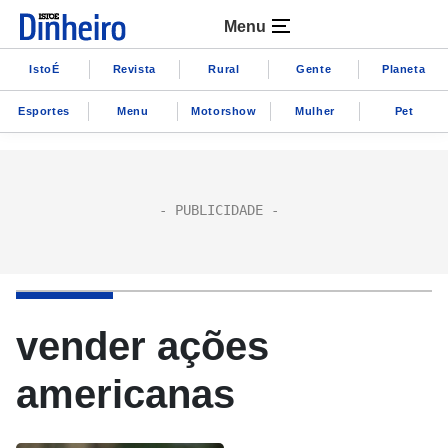
Menu
IstoÉ
Revista
Rural
Gente
Planeta
Esportes
Menu
Motorshow
Mulher
Pet
vender ações
americanas