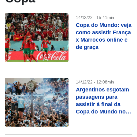
14/12/22 - 15:41min
Copa do Mundo: veja
como assistir França
x Marrocos online e
de graça
14/12/22 - 12:08min
Argentinos esgotam
passagens para
assistir à final da
Copa do Mundo no
Catar