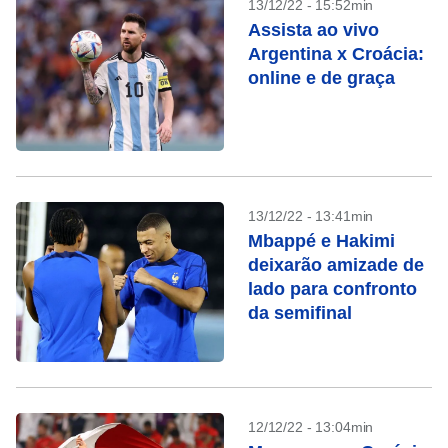
13/12/22 - 15:52min
Assista ao vivo
Argentina x Croácia:
online e de graça
13/12/22 - 13:41min
Mbappé e Hakimi
deixarão amizade de
lado para confronto
da semifinal
12/12/22 - 13:04min