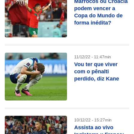
Marrocos ou Croácia
podem vencer a
Copa do Mundo de
forma inédita?
11/12/22 - 11:47min
Vou ter que viver
com o pênalti
perdido, diz Kane
10/12/22 - 15:27min
Assista ao vivo