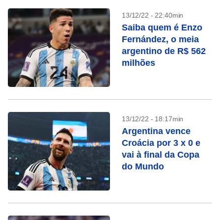
13/12/22 - 22:40min
Saiba quem é Enzo
Fernández, o meia
argentino de R$ 562
milhões
13/12/22 - 18:17min
Argentina vence
Croácia por 3 x 0 e
vai à final da Copa
do Mundo