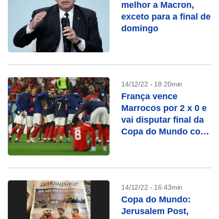
melhor a Macron,
exceto para a final de
domingo
14/12/22 - 18:20min
França vence
Marrocos por 2 x 0 e
vai disputar final da
Copa do Mundo com
Argentina
14/12/22 - 16:43min
Copa do Mundo:
Jerusalem Post,