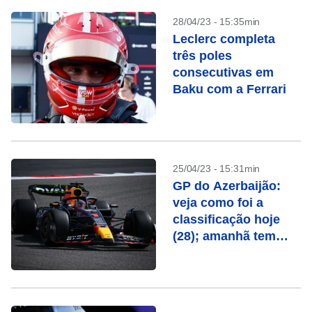
28/04/23 - 15:35min
Leclerc completa
três poles
consecutivas em
Baku com a Ferrari
25/04/23 - 15:31min
GP do Azerbaijão:
veja como foi a
classificação hoje
(28); amanhã tem
corrida sprint;
confira programação
completa