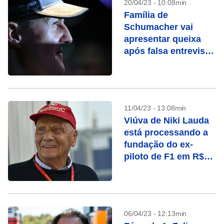
20/04/23 - 10:08min
Família de
Schumacher vai
apresentar queixa
após falsa entrevista
por IA
11/04/23 - 13:08min
Viúva de Niki Lauda
está processando a
fundação do ex-
piloto de F1 em R$
163 milhões
06/04/23 - 12:13min