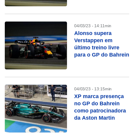
04/03/23 - 14:11min
Alonso supera
Verstappen em
último treino livre
para o GP do Bahrein
04/03/23 - 13:15min
XP marca presença
no GP do Bahrein
como patrocinadora
da Aston Martin