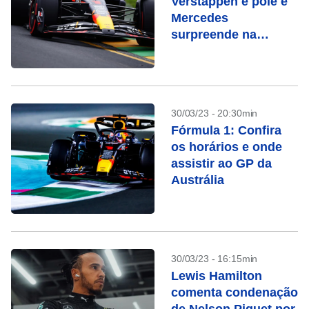
Verstappen é pole e
Mercedes
surpreende na
Austrália; veja o
horário da corrida
30/03/23 - 20:30min
Fórmula 1: Confira
os horários e onde
assistir ao GP da
Austrália
30/03/23 - 16:15min
Lewis Hamilton
comenta condenação