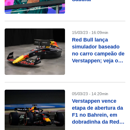
15/03/23 - 16:09min
Red Bull lança
simulador baseado
no carro campeão de
Verstappen; veja o
preço
05/03/23 - 14:20min
Verstappen vence
etapa de abertura da
F1 no Bahrein, em
dobradinha da Red
Bull