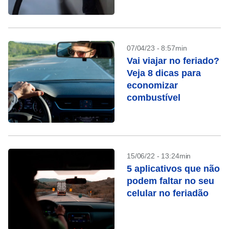
IPTL
07/04/23 - 8:57min
Vai viajar no feriado?
Veja 8 dicas para
economizar
combustível
15/06/22 - 13:24min
5 aplicativos que não
podem faltar no seu
celular no feriadão