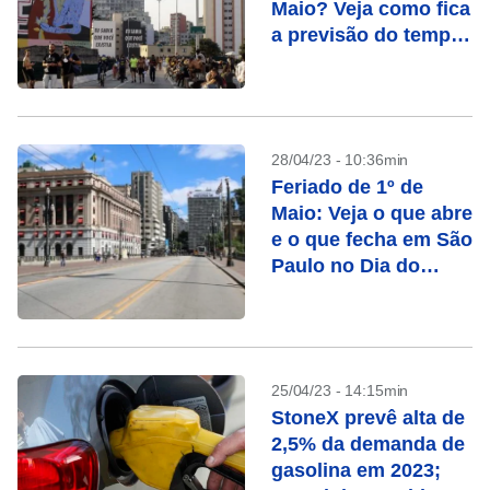
Maio? Veja como fica
a previsão do tempo
no Brasil
28/04/23 - 10:36min
Feriado de 1º de
Maio: Veja o que abre
e o que fecha em São
Paulo no Dia do
Trabalho
25/04/23 - 14:15min
StoneX prevê alta de
2,5% da demanda de
gasolina em 2023;