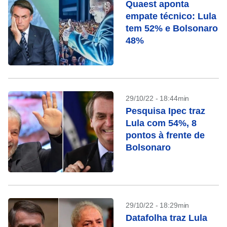
Quaest aponta
empate técnico: Lula
tem 52% e Bolsonaro
48%
29/10/22 - 18:44min
Pesquisa Ipec traz
Lula com 54%, 8
pontos à frente de
Bolsonaro
29/10/22 - 18:29min
Datafolha traz Lula