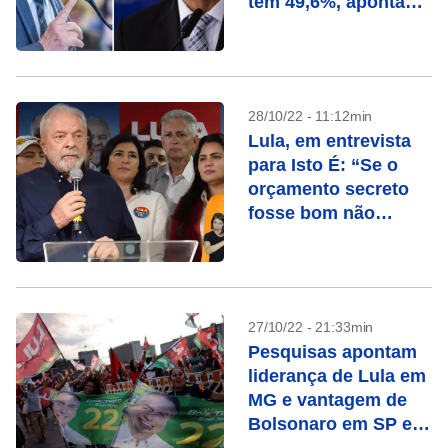
tem 49,6%, aponta
Paraná Pesquisas
28/10/22 - 11:12min
Lula, em entrevista
para Isto É: “Se o
orçamento secreto
fosse bom não
precisaria ser
secreto”
27/10/22 - 21:33min
Pesquisas apontam
liderança de Lula em
MG e vantagem de
Bolsonaro em SP e