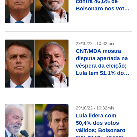
contra 46,6% de
Bolsonaro nos votos
válidos
29/10/22 - 10:32min
CNT/MDA mostra
disputa apertada na
véspera da eleição;
Lula tem 51,1% dos
válidos contra 48,9%
de Bolsonaro
29/10/22 - 10:32min
Lula lidera com
50,4% dos votos
válidos; Bolsonaro